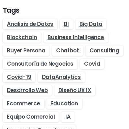
Tags
Analisis de Datos
BI
Big Data
Blockchain
Business Intelligence
Buyer Persona
Chatbot
Consulting
Consultoría de Negocios
Covid
Covid-19
DataAnalytics
Desarrollo Web
Diseño UX IX
Ecommerce
Education
Equipo Comercial
IA