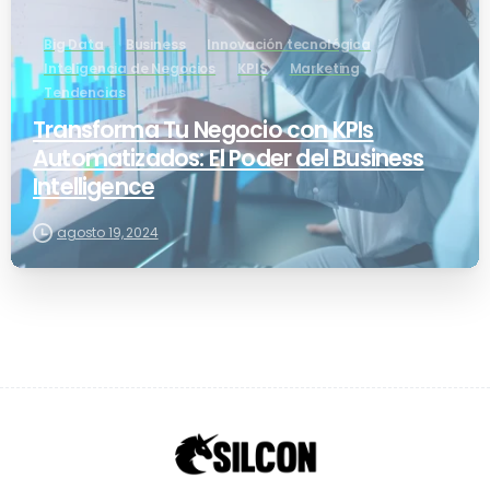
Big Data
Business
Innovación tecnológica
Inteligencia de Negocios
KPIS
Marketing
Tendencias
Transforma Tu Negocio con KPIs
Automatizados: El Poder del Business
Intelligence
agosto 19, 2024