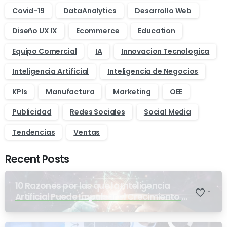
Covid-19
DataAnalytics
Desarrollo Web
Diseño UX IX
Ecommerce
Education
Equipo Comercial
IA
Innovacion Tecnologica
Inteligencia Artificial
Inteligencia de Negocios
KPIs
Manufactura
Marketing
OEE
Publicidad
Redes Sociales
Social Media
Tendencias
Ventas
Recent Posts
10 Razones por las que la Inteligencia
-
Artificial Puede Impulsar el Crecimiento y
la Optimización en Empresas