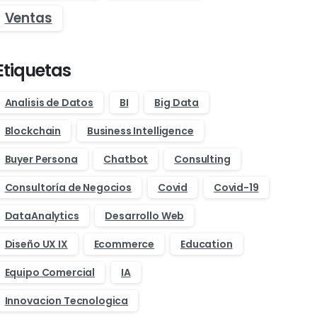
Ventas
Etiquetas
Analisis de Datos
BI
Big Data
Blockchain
Business Intelligence
Buyer Persona
Chatbot
Consulting
Consultoría de Negocios
Covid
Covid-19
DataAnalytics
Desarrollo Web
Diseño UX IX
Ecommerce
Education
Equipo Comercial
IA
Innovacion Tecnologica