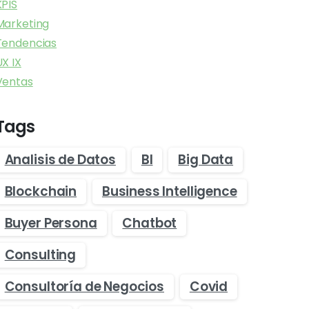
KPIS
Marketing
Tendencias
UX IX
Ventas
Tags
Analisis de Datos
BI
Big Data
Blockchain
Business Intelligence
Buyer Persona
Chatbot
Consulting
Consultoría de Negocios
Covid