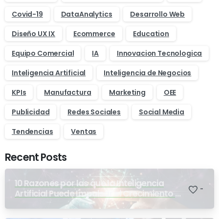
Covid-19
DataAnalytics
Desarrollo Web
Diseño UX IX
Ecommerce
Education
Equipo Comercial
IA
Innovacion Tecnologica
Inteligencia Artificial
Inteligencia de Negocios
KPIs
Manufactura
Marketing
OEE
Publicidad
Redes Sociales
Social Media
Tendencias
Ventas
Recent Posts
10 Razones por las que la Inteligencia
-
Artificial Puede Impulsar el Crecimiento y
la Optimización en Empresas