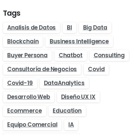
Tags
Analisis de Datos
BI
Big Data
Blockchain
Business Intelligence
Buyer Persona
Chatbot
Consulting
Consultoría de Negocios
Covid
Covid-19
DataAnalytics
Desarrollo Web
Diseño UX IX
Ecommerce
Education
Equipo Comercial
IA