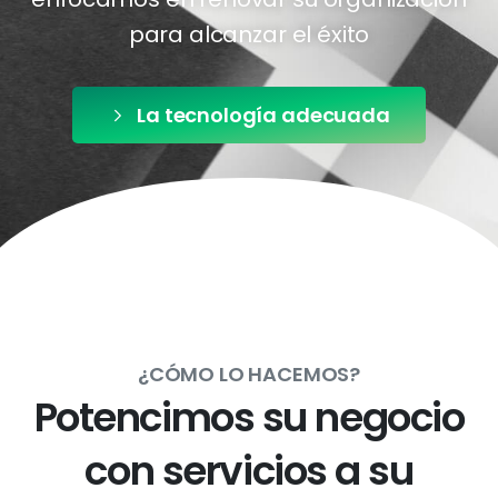
para alcanzar el éxito
La tecnología adecuada
¿CÓMO LO HACEMOS?
P
o
t
e
n
c
i
m
o
s
s
u
n
e
g
o
c
i
o
c
o
n
s
e
r
v
i
c
i
o
s
a
s
u