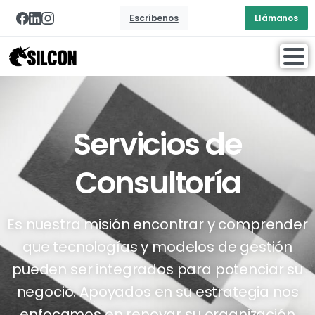
Escríbenos
Llámanos
Servicios de
Consultoría
Es nuestra misión encontrar y comprender
que tecnologías y modelos de gestión
pueden ser integrados para potenciar su
negocio. Apoyados en su estrategia nos
enfocamos en renovar su organización